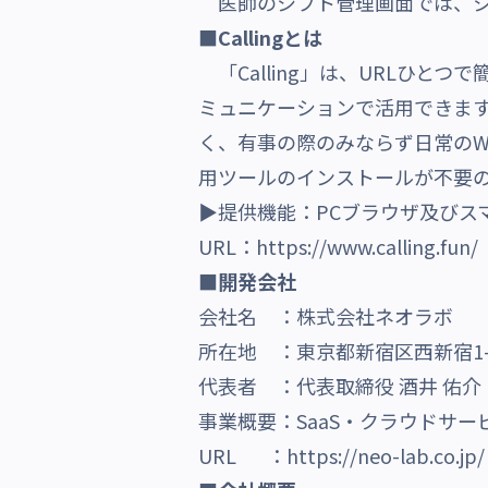
医師のシフト管理画面では、シ
■Callingとは
「Calling」は、URLひと
ミュニケーションで活用できます。
く、有事の際のみならず日常のW
用ツールのインストールが不要
▶提供機能：PCブラウザ及びス
URL：
https://www.calling.fun/
■開発会社
会社名 ：株式会社ネオラボ
所在地 ：東京都新宿区西新宿1-
代表者 ：代表取締役 酒井 佑介
事業概要：SaaS・クラウドサー
URL ：
https://neo-lab.co.jp/