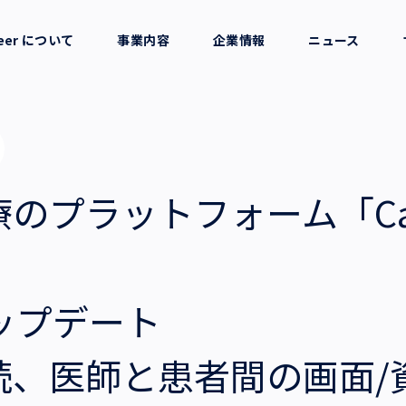
reer について
事業内容
企業情報
ニュース
セージ
採用支援
会社概要
考え方
就労支援
役員一覧
プラットフォーム「Calli
業務支援
拠点一覧
e」
グループ会社
ップデート
沿革・受賞歴
続、医師と患者間の画面/