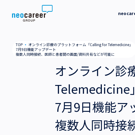
Skip to content
neoca
neocareer について
代表メッ
TOP
▪
オンライン診療のプラットフォーム「Calling for Telemedicine」
7月9日機能アップデート
代表メッセージ
事業内容
複数人同時接続、医師と患者間の画面/資料共有などが可能に
私たちの
オンライン診療の
私たちの考え方
採用支援
企業情報
Telemedicin
就労支援
会社概要
ニュース
業務支援
役員一覧
7月9日機能ア
サステナビリティ
拠点一覧
複数人同時接
採用情報
グループ会社