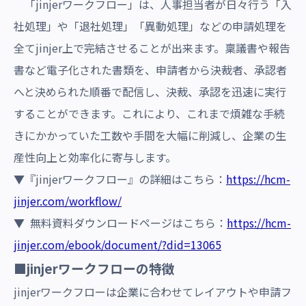
「jinjerワークフロー」は、人事担当者が日々行う「入
社処理」や「退社処理」「異動処理」などの申請処理を
全てjinjer上で完結させることが出来ます。稟議書や報告
書など電子化された書類を、申請者から決裁者、承認者
へと決められた順番で配信し、決裁、承認を迅速に実行
することができます。これにより、これまで煩雑な手続
きにかかっていた工数や手間を大幅に削減し、企業の生
産性向上と効率化に寄与します。
▼『jinjerワークフロー』の詳細はこちら：
https://hcm-
jinjer.com/workflow/
▼ 無料資料ダウンロードページはこちら：
https://hcm-
jinjer.com/ebook/document/?did=13065
■jinjerワークフローの特徴
jinjerワークフローは企業に合わせてレイアウトや申請フ