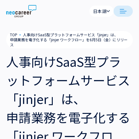
Skip to content
日本語
日本語
日本語
日本語
neocareer について
TOP
▪
人事向けSaaS型プラットフォームサービス「jinjer」は、
English
English
申請業務を電子化する「jinjer ワークフロー」を6月5日（金）にリリー
ス
代表メッセージ
事業内容
人事向けSaaS型プラ
私たちの考え方
採用支援
企業情報
ットフォームサービス
就労支援
会社概要
ニュース
「jinjer」は、
業務支援
役員一覧
サステナビリティ
申請業務を電子化する
拠点一覧
採用情報
グループ会社
「jinjer ワークフロ