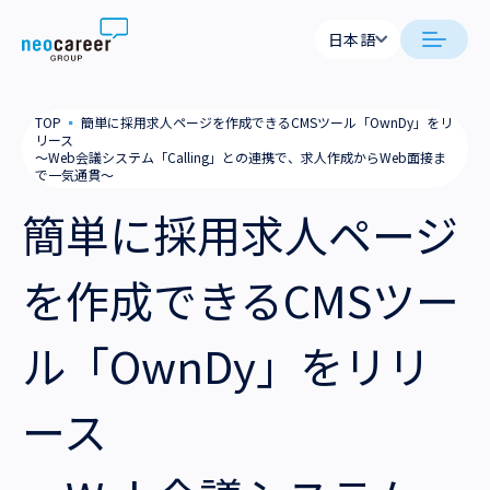
Skip to content
日本語
日本語
日本語
日本語
neocareer について
TOP
▪
簡単に採用求人ページを作成できるCMSツール「OwnDy」をリ
English
English
リース
～Web会議システム「Calling」との連携で、求人作成からWeb面接ま
代表メッセージ
事業内容
で一気通貫～
簡単に採用求人ページ
私たちの考え方
採用支援
企業情報
を作成できるCMSツー
就労支援
会社概要
ニュース
業務支援
ル「OwnDy」をリリ
役員一覧
サステナビリティ
拠点一覧
ース
採用情報
グループ会社