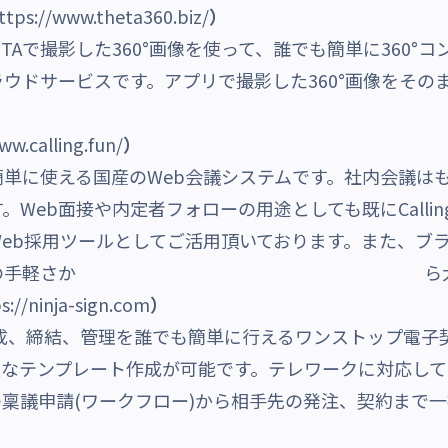
ttps://www.theta360.biz/
）
OH THETAで撮影した360°画像を使って、誰でも簡単に36
ウドサービスです。アプリで撮影した360°画像をその
。
ww.calling.fun/
）
つで簡単に使える国産のWeb会議システムです。社内会議
Web面接や内定者フォローの用途としても既にCalli
eb採用ツールとしてご活用頂いております。また、ブ
ールが不要の手軽さか ら大変好評
s://ninja-sign.com
）
の作成、締結、管理を誰でも簡単に行えるワンストップ電子
し、柔軟なテンプレート作成が可能です。テレワークに対応
稟議申請(ワークフロー)から相手先の発注、契約まで