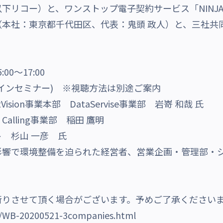
リコー）と、ワンストップ電子契約サービス「NINJA 
本社：東京都千代田区、代表：鬼頭 政人）と、三社共
00〜17:00
インセミナー) ※視聴方法は別途ご案内
ision事業本部 DataServise事業部 岩嵜 和哉 氏
ling事業部 稲田 鷹明
杉山 一彦 氏
影響で環境整備を迫られた経営者、営業企画・管理部・
断りさせて頂く場合がございます。予めご了承ください
iz/WB-20200521-3companies.html