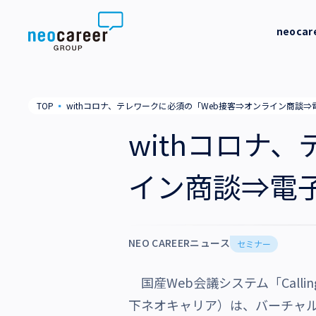
Skip to content
neoca
neocareer について
代表メッ
TOP
▪
withコロナ、テレワークに必須の「Web接客⇒オンライン商談
代表メッセージ
事業内容
私たちの
withコロナ
私たちの考え方
採用支援
企業情報
イン商談⇒電
就労支援
会社概要
ニュース
業務支援
役員一覧
NEO CAREERニュース
サステナビリティ
セミナー
拠点一覧
国産Web会議システム「Cal
採用情報
グループ会社
下ネオキャリア）は、
バーチャル