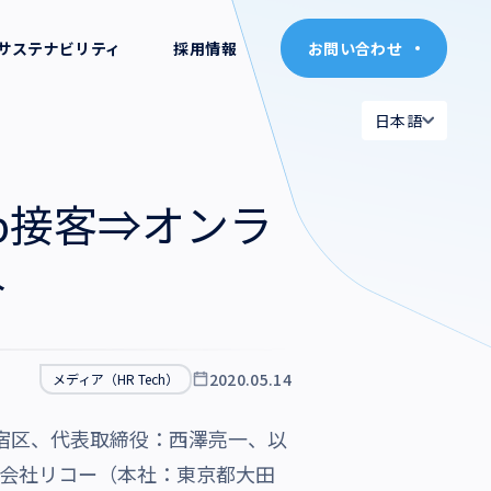
サステナビリティ
採用情報
お問い合わせ
お問い合わせ
日本語
日本語
日本語
日本語
b接客⇒オンラ
English
English
介
2020.05.14
メディア（HR Tech）
新宿区、代表取締役：西澤亮一、以
株式会社リコー（本社：東京都大田