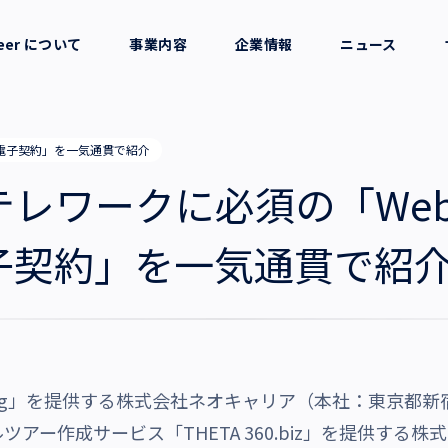
reer について
事業内容
企業情報
ニュース
セージ
採用支援
会社概要
⇒電子契約」を一気通貫で紹介
考え方
就労支援
役員一覧
、テレワークに必須の「We
業務支援
拠点一覧
子契約」を一気通貫で紹
グループ会社
沿革・受賞歴
ling」を提供する株式会社ネオキャリア（本社：東京都
ツアー作成サービス「THETA 360.biz」を提供する