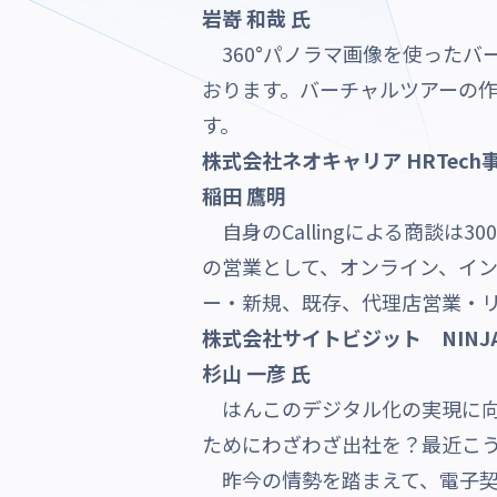
岩嵜 和哉 氏
360°パノラマ画像を使ったバ
おります。バーチャルツアーの作
す。
株式会社ネオキャリア HRTech事
稲田 鷹明
自身のCallingによる商談は3
の営業として、オンライン、イ
ー・新規、既存、代理店営業・リ
株式会社サイトビジット NINJA
杉山 一彦 氏
はんこのデジタル化の実現に向
ためにわざわざ出社を？最近こ
昨今の情勢を踏まえて、電子契