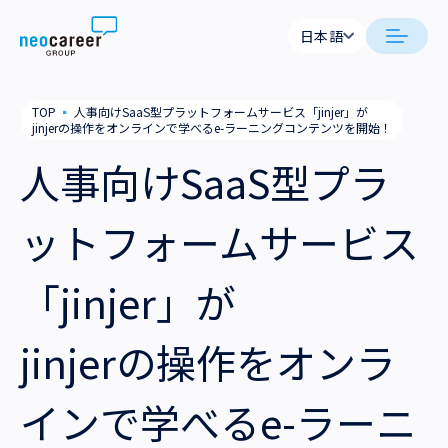
Skip to content
日本語
日本語
日本語
日本語
neocareer について
TOP
▪
人事向けSaaS型プラットフォームサービス「jinjer」が
English
English
jinjerの操作をオンラインで学べるe-ラーニングコンテンツを開始！
代表メッセージ
事業内容
人事向けSaaS型プラ
私たちの考え方
採用支援
企業情報
ットフォームサービス
就労支援
会社概要
ニュース
「jinjer」が
業務支援
役員一覧
サステナビリティ
jinjerの操作をオンラ
拠点一覧
採用情報
インで学べるe-ラーニ
グループ会社