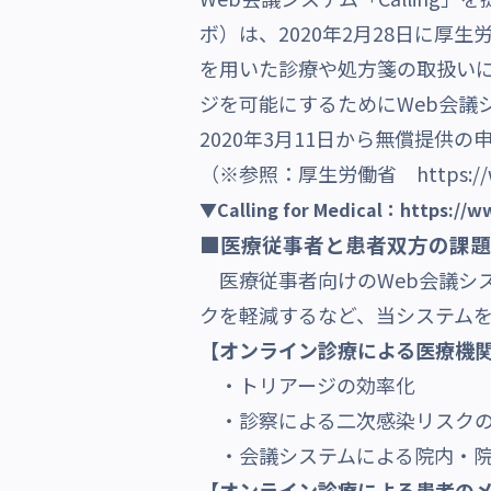
ボ）は、2020年2月28日に
沿革・受賞歴
を用いた診療や処方箋の取扱い
ジを可能にするためにWeb会議システム
2020年3月11日から無償提供
（※参照：厚生労働省
https:/
▼Calling for Medical：
https://w
■医療従事者と患者双方の課題
医療従事者向けのWeb会議システム
クを軽減するなど、当システム
【オンライン診療による医療機
・トリアージの効率化
・診察による二次感染リスク
・会議システムによる院内・院
【オンライン診療による患者の