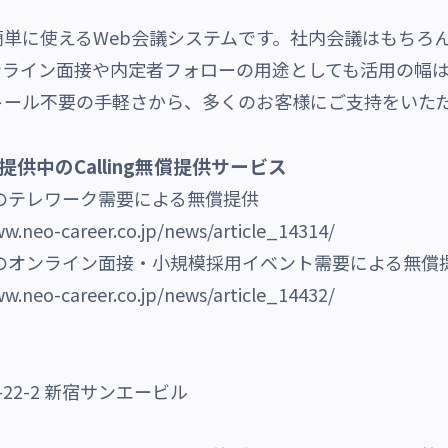
つで簡単に使えるWeb会議システムです。社内会議はもち
ンライン面接や内定者フォローの用途としても活用の幅
トール不要の手軽さから、多くのお客様にご支持をいた
供中のCalling無償提供サービス
g」のテレワーク需要による無償提供
ww.neo-career.co.jp/news/article_14314/
ng」のオンライン面接・小規模採用イベント需要による無償
ww.neo-career.co.jp/news/article_14432/
22-2 新宿サンエービル