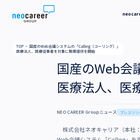
Skip to content
neoca
neocareer について
代表メッ
TOP
▪
国産のWeb会議システムの「Calling（コーリング）」
医療法人、医療従事者を対象に無償提供を開始
代表メッセージ
事業内容
私たちの
国産のWeb会
私たちの考え方
採用支援
企業情報
医療法人、医
就労支援
会社概要
ニュース
業務支援
役員一覧
サステナビリティ
NEO CAREER Groupニュース
プレスリリ
拠点一覧
採用情報
株式会社ネオキャリア（本社：
グループ会社
Web会議システム「Callin