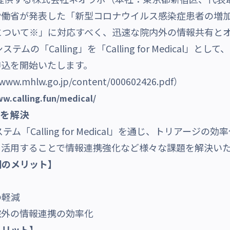
厚生労働省が発表した「新型コロナウイルス感染症患者の増
について※」に対応すべく、迅速な院内外の情報共有と
の「Calling」を「Calling for Medical」
の申込を開始いたします。
/www.mhlw.go.jp/content/000602426.pdf
）
ww.calling.fun/medical/
を解決
「Calling for Medical」を通じ、トリアージ
を活用することで情報連携強化など様々な課題を解決い
関のメリット】
の軽減
外の情報連携の効率化
メリット】