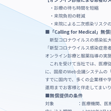
・診療の待ち時間を短縮
・来院負担の軽減
・来院による二次感染リスク
■「Calling for Medical
新型コロナウイルスの感染拡大
「新型コロナウイルス感染症患者
オンライン診療と服薬指導の実
これを受けて当社では、医療従
に、国産のWeb会議システムの「Call
すでに国内で、多くの企業様や
運用までお客様と伴走してまい
■無償提供の条件
対象 ：医療機関、医療