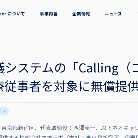
reer について
事業内容
企業情報
ニュース
セージ
採用支援
会社概要
考え方
就労支援
役員一覧
議システムの「Calling
業務支援
拠点一覧
療従事者を対象に無償提
グループ会社
ース
沿革・受賞歴
東京都新宿区、代表取締役：西澤亮一、以下ネオキャ
g」を提供する株式会社ネオラボ（本社：東京都新宿区、代