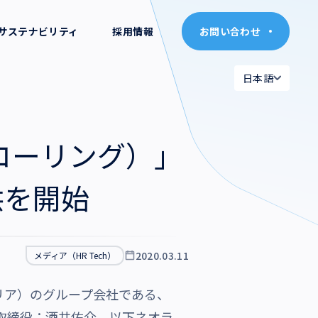
サステナビリティ
採用情報
お問い合わせ
お問い合わせ
日本語
日本語
日本語
日本語
（コーリング）」
English
English
供を開始
2020.03.11
メディア（HR Tech）
リア）のグループ会社である、
表取締役：酒井佑介、以下ネオラ