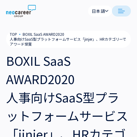
Skip to content
日本語
日本語
日本語
日本語
neocareer について
TOP
▪
BOXIL SaaS AWARD2020
English
English
人事向けSaaS型プラットフォームサービス「jinjer」、HRカテゴリーで
アワード受賞
代表メッセージ
事業内容
BOXIL SaaS
私たちの考え方
採用支援
企業情報
AWARD2020
就労支援
会社概要
ニュース
人事向けSaaS型プラ
業務支援
役員一覧
サステナビリティ
ットフォームサービス
拠点一覧
採用情報
グループ会社
「jinjer」、HRカテゴ