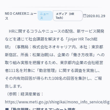
沿革・受賞歴
NEO CAREERニュー
ニュー
メディア（HR
2020.01.29
ス
Tech）
ス
HRに関するコラムやニュースの配信、新サービス開発
などを通じて社会課題を解決する「jinjer HR Tech総
研」（事務局：株式会社ネオキャリア内、本社：東京都
新宿区、所長：松葉治朗)は、企業の「働き方改革」
への
取り組み実態を把握するため
、東京都内企業の会社経営
者111名を対象に「勤怠管理」に関する調査を実施し、
その内有効回答が得られた108名の回答を集計
し、ご報
告します。
（参照：経済産業省：
https://www.meti.go.jp/shingikai/mono_info_service/dig
■「勤怠管理」に関するアンケート調査