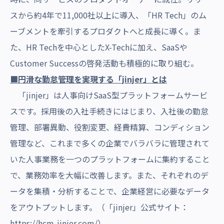
スから約4年で11,000社以上に導入、「HR Tech」のム
ーブメントを牽引するプロダクトへと成長に導く。ま
た、HR Techを中心としたX-Techに加え、SaaSや
Customer Successの啓発活動も積極的に取り組む。
■円滑な勤怠管理を実現する「jinjer」とは
「jinjer」は人事向けSaaS型プラットフォームサービ
スです。採用後の入社手続きにはじまり、入社後の勤怠
管理、部署異動、役割変更、経費精算、コンディション
管理など、これまで多くの企業でバラバラに管理されて
いた人事業務を一つのプラットフォームに集約すること
で、業務効率を大幅に改善します。また、それぞれのデ
ータを集積・分析することで、企業経営に必要なデータ
をアウトプットします。（「jinjer」公式サイト：
https://hcm-jinjer.com/
）