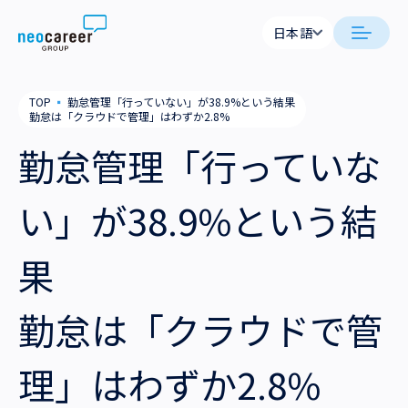
Skip to content
日本語
日本語
neocareer について
TOP
▪
勤怠管理「行っていない」が38.9%という結果
English
勤怠は「クラウドで管理」はわずか2.8%
代表メッセージ
事業内容
勤怠管理「行っていな
私たちの考え方
採用支援
企業情報
い」が38.9%という結
就労支援
会社概要
ニュース
果
業務支援
役員一覧
サステナビリティ
勤怠は「クラウドで管
拠点一覧
採用情報
理」はわずか2.8%
グループ会社