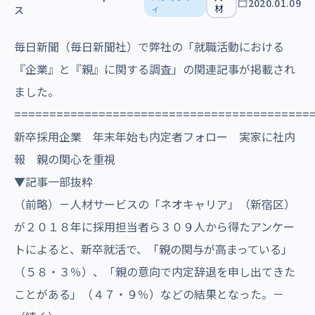
2020.01.09
沿革・受賞歴
ィ
材
ス
毎日新聞（毎日新聞社）で弊社の「就職活動における
『企業』と『親』に関する調査」の関連記事が掲載され
ました。
==========================================
新卒採用企業 年末年始も内定者フォロー 実家に社内
報 親の関心を重視
▼記事一部抜粋
（前略）－⼈材サービスの「ネオキャリア」（新宿区）
が２０１８年に採⽤担当者ら３０９⼈から得たアンケー
トによると、新卒就活で、「親の関与が⾼まっている」
（５８・３％）、「親の意向で内定辞退を申し出てきた
ことがある」（４７・９％）などの結果となった。－