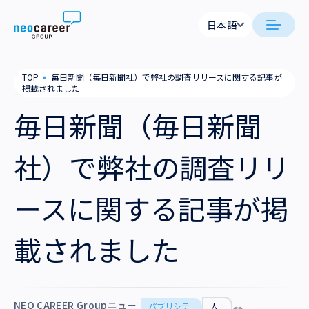
Skip to content
日本語
日本語
neocareer について
TOP
▪
毎日新聞（毎日新聞社）で弊社の調査リリースに関する記事が
English
掲載されました
代表メッセージ
事業内容
毎日新聞（毎日新聞
私たちの考え方
採用支援
企業情報
社）で弊社の調査リリ
就労支援
会社概要
ニュース
ースに関する記事が掲
業務支援
役員一覧
サステナビリティ
載されました
拠点一覧
採用情報
グループ会社
NEO CAREER Groupニュー
パブリシテ
人