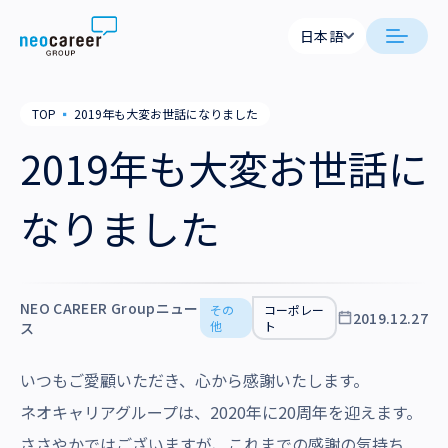
Skip to content
日本語
日
日本語
neocareer について
TOP
▪
2019年も大変お世話になりました
English
En
2019年も大変お世話に
代表メッセージ
事業内容
私たちの考え方
なりました
採用支援
企業情報
就労支援
会社概要
ニュース
業務支援
NEO CAREER Groupニュー
その
コーポレー
役員一覧
2019.12.27
他
ト
ス
サステナビリティ
拠点一覧
いつもご愛顧いただき、心から感謝いたします。
採用情報
ネオキャリアグループは、2020年に20周年を迎えます。
グループ会社
ささやかではございますが、これまでの感謝の気持ち