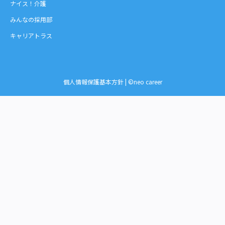
ナイス！介護
みんなの採用部
キャリアトラス
個人情報保護基本方針
| ©neo career