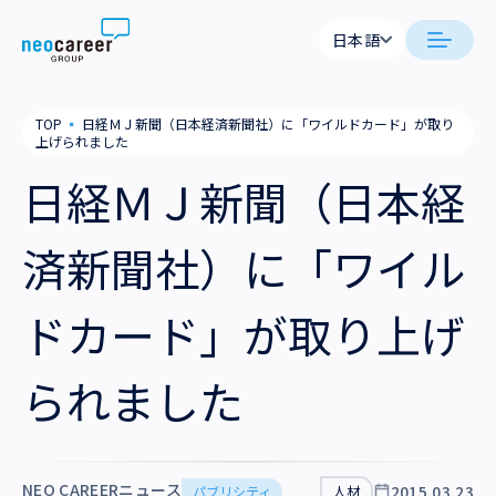
Skip to content
日本語
日本語
neocareer について
TOP
▪
日経ＭＪ新聞（日本経済新聞社）に「ワイルドカード」が取り
English
上げられました
代表メッセージ
事業内容
日経ＭＪ新聞（日本経
私たちの考え方
採用支援
企業情報
済新聞社）に「ワイル
就労支援
会社概要
ニュース
ドカード」が取り上げ
業務支援
役員一覧
サステナビリティ
られました
拠点一覧
採用情報
グループ会社
NEO CAREERニュース
2015.03.23
パブリシティ
人材