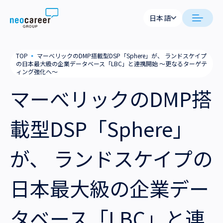
Skip to content
日本語
日本語
日本語
日本語
neocareer について
TOP
▪
マーべリックのDMP搭載型DSP「Sphere」が、 ランドスケイプ
English
English
の日本最大級の企業データベース「LBC」と連携開始 ～更なるターゲテ
ィング強化へ～
代表メッセージ
事業内容
マーべリックのDMP搭
私たちの考え方
採用支援
企業情報
載型DSP「Sphere」
就労支援
会社概要
ニュース
が、 ランドスケイプの
業務支援
役員一覧
サステナビリティ
日本最大級の企業デー
拠点一覧
採用情報
グループ会社
タベース「LBC」と連