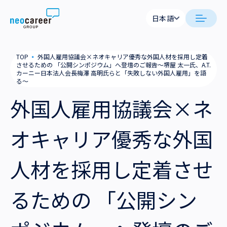
Skip to content
日本語
日本語
日本語
日本語
neocareer について
TOP
▪
外国人雇用協議会×ネオキャリア優秀な外国人材を採用し定着
English
English
させるための 「公開シンポジウム」へ登壇のご報告～堺屋 太一氏、A.T.
カーニー日本法人会長梅澤 高明氏らと「失敗しない外国人雇用」を語
代表メッセージ
事業内容
る～
外国人雇用協議会×ネ
私たちの考え方
採用支援
企業情報
オキャリア優秀な外国
就労支援
会社概要
ニュース
業務支援
人材を採用し定着させ
役員一覧
サステナビリティ
拠点一覧
るための 「公開シン
採用情報
グループ会社