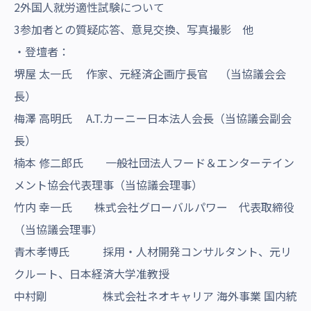
2外国人就労適性試験について
3参加者との質疑応答、意見交換、写真撮影 他
・登壇者：
堺屋 太一氏 作家、元経済企画庁長官 （当協議会会
長）
梅澤 高明氏 A.T.カーニー日本法人会長（当協議会副会
長）
楠本 修二郎氏 一般社団法人フード＆エンターテイン
メント協会代表理事（当協議会理事）
竹内 幸一氏 株式会社グローバルパワー 代表取締役
（当協議会理事）
青木孝博氏 採用・人材開発コンサルタント、元リ
クルート、日本経済大学准教授
中村剛 株式会社ネオキャリア 海外事業 国内統