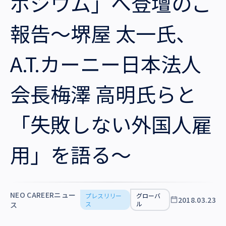
ポジウム」へ登壇のご
沿革・受賞歴
報告～堺屋 太一氏、
A.T.カーニー日本法人
会長梅澤 高明氏らと
「失敗しない外国人雇
用」を語る～
NEO CAREERニュー
プレスリリー
グローバ
2018.03.23
ス
ル
ス