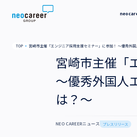
Skip to content
neoca
neocareer について
代表メッ
TOP
▪
宮崎市主催「エンジニア採用支援セミナー」に参加！ ～優秀外国
代表メッセージ
事業内容
私たちの
宮崎市主催「
私たちの考え方
採用支援
企業情報
～優秀外国人
就労支援
会社概要
ニュース
は？～
業務支援
役員一覧
サステナビリティ
拠点一覧
採用情報
NEO CAREERニュース
プレスリリース
グループ会社