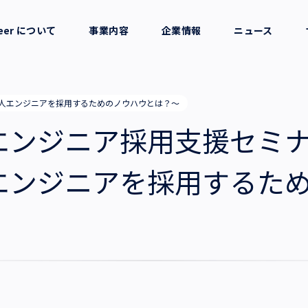
reer について
事業内容
企業情報
ニュース
セージ
採用支援
会社概要
人エンジニアを採用するためのノウハウとは？～
考え方
就労支援
役員一覧
エンジニア採用支援セミ
業務支援
拠点一覧
エンジニアを採用するた
グループ会社
沿革・受賞歴