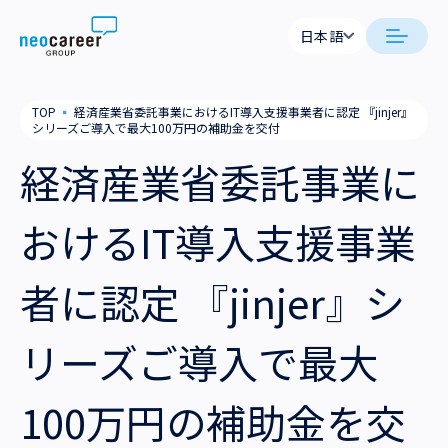
Skip to content
日本語
日本語
日本語
日本語
neocareer について
TOP
▪
経済産業省委託事業におけるIT導入支援事業者に認定 『jinjer』
English
English
シリーズご導入で最大100万円の補助金を交付
代表メッセージ
事業内容
経済産業省委託事業に
私たちの考え方
採用支援
企業情報
おけるIT導入支援事業
就労支援
会社概要
ニュース
者に認定 『jinjer』シ
業務支援
役員一覧
サステナビリティ
リーズご導入で最大
拠点一覧
採用情報
100万円の補助金を交
グループ会社