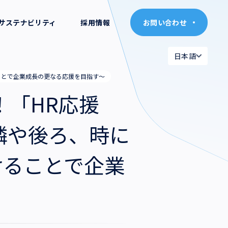
サステナビリティ
採用情報
お問い合わせ
お問い合わせ
日本語
日本語
ることで企業成長の更なる応援を目指す〜
日本語
日本語
初！「HR応援
English
English
隣や後ろ、時に
けることで企業