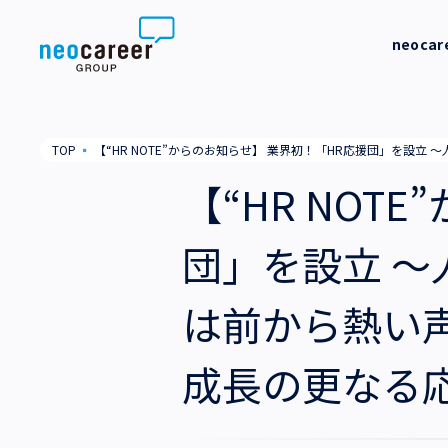
Skip to content
neoca
neocareer について
代表メッ
TOP
▪
【“HR NOTE”からのお知らせ】 業界初！「HR応援団」を
代表メッセージ
事業内容
私たちの
【“HR NOT
私たちの考え方
採用支援
企業情報
団」を設立 
就労支援
会社概要
ニュース
は前から熱い
業務支援
役員一覧
サステナビリティ
成長の更なる
拠点一覧
採用情報
グループ会社