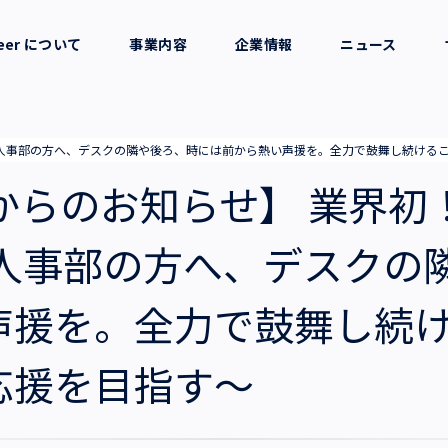
reer について
事業内容
企業情報
ニュース
セージ
採用支援
会社概要
設立 〜人事部の方へ、デスクの隣や後ろ、時には前から熱い声援を。全力で鼓舞し続け
考え方
就労支援
役員一覧
E”からのお知らせ】 業界
業務支援
拠点一覧
〜人事部の方へ、デスクの
声援を。全力で鼓舞し続
グループ会社
応援を目指す〜
沿革・受賞歴