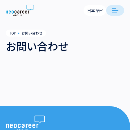
Skip to content
日本語
日本語
日本語
日本語
neocareer について
TOP
▪
お問い合わせ
English
English
お問い合わせ
代表メッセージ
事業内容
私たちの考え方
採用支援
企業情報
就労支援
会社概要
ニュース
業務支援
役員一覧
サステナビリティ
拠点一覧
採用情報
グループ会社