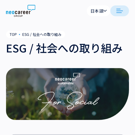
Skip to content
日本語
日本語
日本語
日本語
neocareer について
TOP
▪
ESG / 社会への取り組み
English
English
ESG / 社会への取り組み
代表メッセージ
事業内容
私たちの考え方
採用支援
企業情報
就労支援
会社概要
ニュース
業務支援
役員一覧
サステナビリティ
拠点一覧
採用情報
グループ会社