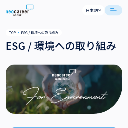
Skip to content
日本語
日本語
日本語
日本語
neocareer について
TOP
▪
ESG / 環境への取り組み
English
English
ESG / 環境への取り組み
代表メッセージ
事業内容
私たちの考え方
採用支援
企業情報
就労支援
会社概要
ニュース
業務支援
役員一覧
サステナビリティ
拠点一覧
採用情報
グループ会社