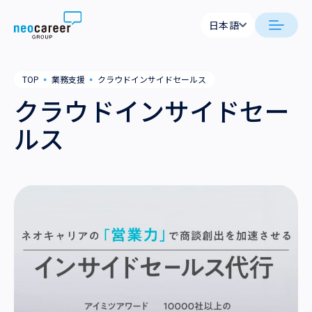
Skip to content
日本語
日本語
日本語
日本語
neocareer について
TOP
▪
業務支援
▪
クラウドインサイドセールス
English
English
クラウドインサイドセー
代表メッセージ
事業内容
ルス
私たちの考え方
採用支援
企業情報
就労支援
会社概要
ニュース
業務支援
役員一覧
サステナビリティ
拠点一覧
採用情報
グループ会社