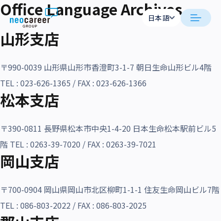
Office Language Archives
Skip to content
日本語
日本語
山形支店
日本語
日本語
neocareer について
English
English
〒990-0039 山形県山形市香澄町3-1-7 朝日生命山形ビル4階
代表メッセージ
事業内容
TEL : 023-626-1365 / FAX : 023-626-1366
松本支店
私たちの考え方
採用支援
企業情報
〒390-0811 長野県松本市中央1-4-20 日本生命松本駅前ビル5
就労支援
会社概要
ニュース
階 TEL : 0263-39-7020 / FAX : 0263-39-7021
業務支援
岡山支店
役員一覧
サステナビリティ
拠点一覧
〒700-0904 岡山県岡山市北区柳町1-1-1 住友生命岡山ビル7階
採用情報
グループ会社
TEL : 086-803-2022 / FAX : 086-803-2025