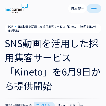
Skip to content
日本語
日本語
日本語
日本語
neocareer について
TOP
▪
SNS動画を活用した採用集客サービス「Kineto」を6月9日から
English
English
提供開始
代表メッセージ
事業内容
SNS動画を活用した採
私たちの考え方
採用支援
企業情報
用集客サービス
就労支援
会社概要
ニュース
「Kineto」を6月9日か
業務支援
役員一覧
サステナビリティ
ら提供開始
拠点一覧
採用情報
グループ会社
NEO CAREERニュ
プレスリリ
メディア（HR