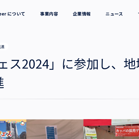
reer について
事業内容
企業情報
ニュース
セージ
採用支援
会社概要
推進
考え方
就労支援
役員一覧
フェス2024」に参加し、
業務支援
拠点一覧
進
グループ会社
沿革・受賞歴