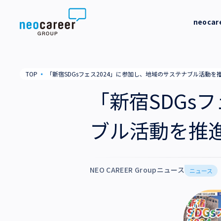
Skip to content
neoca
neocareer について
代表メッ
TOP
▪
「新宿SDGsフェス2024」に参加し、地域のサステナブル活動を
代表メッセージ
事業内容
私たちの
「新宿SDGs
私たちの考え方
採用支援
企業情報
ブル活動を推
就労支援
会社概要
ニュース
業務支援
役員一覧
NEO CAREER Groupニュース
サステナビリティ
ニュース
拠点一覧
採用情報
グループ会社