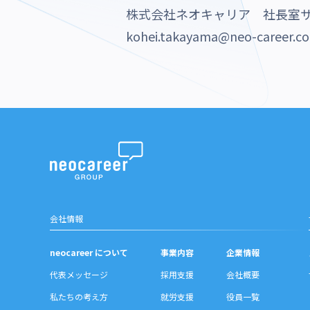
株式会社ネオキャリア 社長室
kohei.takayama@neo-career.co
会社情報
neocareer について
事業内容
企業情報
代表メッセージ
採用支援
会社概要
私たちの考え方
就労支援
役員一覧