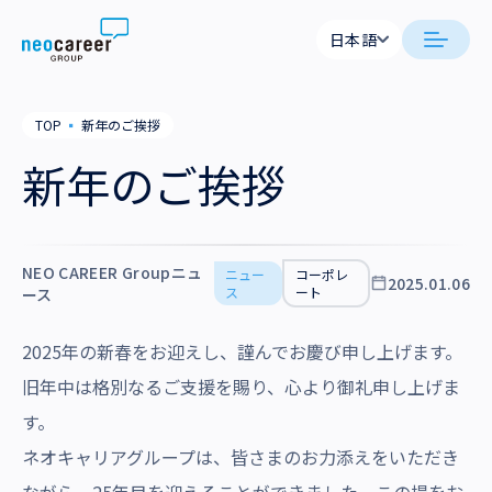
Skip to content
日本語
日本語
日本語
日本語
neocareer について
TOP
▪
新年のご挨拶
English
English
新年のご挨拶
代表メッセージ
事業内容
私たちの考え方
採用支援
企業情報
NEO CAREER Groupニュ
ニュー
コーポレ
2025.01.06
就労支援
ス
ート
ース
会社概要
ニュース
業務支援
役員一覧
2025年の新春をお迎えし、謹んでお慶び申し上げます。
サステナビリティ
旧年中は格別なるご支援を賜り、心より御礼申し上げま
拠点一覧
す。
採用情報
グループ会社
ネオキャリアグループは、皆さまのお力添えをいただき