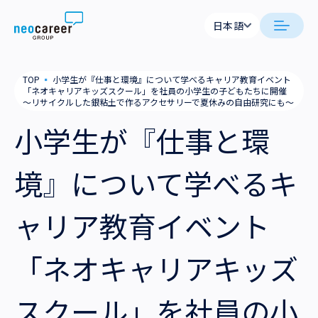
Skip to content
日本語
日本語
neocareer について
TOP
▪
小学生が『仕事と環境』について学べるキャリア教育イベント
English
「ネオキャリアキッズスクール」を社員の小学生の子どもたちに開催
～リサイクルした銀粘土で作るアクセサリーで夏休みの自由研究にも～
代表メッセージ
事業内容
小学生が『仕事と環
私たちの考え方
採用支援
企業情報
境』について学べるキ
就労支援
会社概要
ニュース
ャリア教育イベント
業務支援
役員一覧
サステナビリティ
「ネオキャリアキッズ
拠点一覧
採用情報
グループ会社
スクール」を社員の小