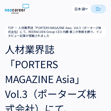
Skip to content
日本語
日本語
neocareer について
TOP
▪
人材業界誌「PORTERS MAGAZINE Asia」Vol.3（ポーターズ株
English
式会社）にて、REERACOEN Group CEO 内藤 兼二が表紙を飾り、イン
タビュー記事が掲載されました
代表メッセージ
事業内容
人材業界誌
私たちの考え方
採用支援
企業情報
「PORTERS
就労支援
会社概要
ニュース
MAGAZINE Asia」
業務支援
役員一覧
サステナビリティ
Vol.3（ポーターズ株
拠点一覧
採用情報
グループ会社
式会社）にて、