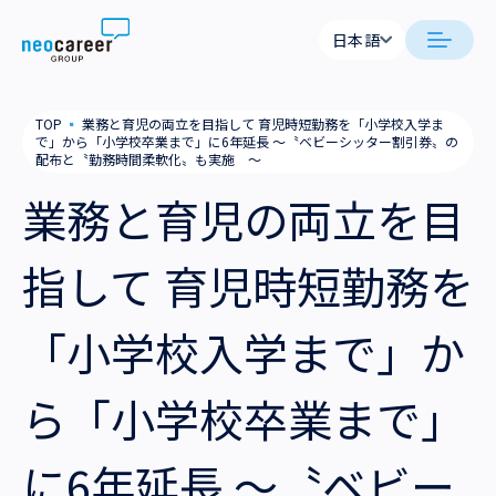
Skip to content
日本語
日本語
日本語
日本語
neocareer について
TOP
▪
業務と育児の両立を目指して 育児時短勤務を「小学校入学ま
English
English
で」から「小学校卒業まで」に6年延長 ～〝ベビーシッター割引券〟の
配布と〝勤務時間柔軟化〟も実施 ～
代表メッセージ
事業内容
業務と育児の両立を目
私たちの考え方
採用支援
企業情報
指して 育児時短勤務を
就労支援
会社概要
ニュース
「小学校入学まで」か
業務支援
役員一覧
サステナビリティ
ら「小学校卒業まで」
拠点一覧
採用情報
グループ会社
に6年延長 ～〝ベビー