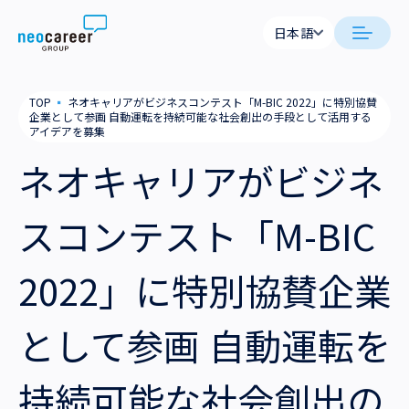
Skip to content
日本語
日本語
日本語
日本語
neocareer について
TOP
▪
ネオキャリアがビジネスコンテスト「M-BIC 2022」に特別協賛
English
English
企業として参画 自動運転を持続可能な社会創出の手段として活用する
アイデアを募集
代表メッセージ
事業内容
ネオキャリアがビジネ
私たちの考え方
採用支援
企業情報
スコンテスト「M-BIC
就労支援
会社概要
ニュース
2022」に特別協賛企業
業務支援
役員一覧
サステナビリティ
として参画 自動運転を
拠点一覧
採用情報
グループ会社
持続可能な社会創出の