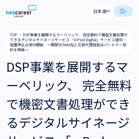
Skip to content
日本語
日本語
日本語
日本語
neocareer について
TOP
▪
DSP事業を展開するマーベリック、 完全無料で機密文書処理が
English
English
できるデジタルサイネージサービス 「e-Pod Digital」サービス提供・
設置申込み受付開始 〜開発元TAAS社と広告代理店独占パートナー契
代表メッセージ
事業内容
約を締結〜
DSP事業を展開するマ
私たちの考え方
採用支援
企業情報
ーベリック、 完全無料
就労支援
会社概要
ニュース
業務支援
で機密文書処理ができ
役員一覧
サステナビリティ
拠点一覧
るデジタルサイネージ
採用情報
グループ会社