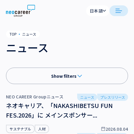
Skip to content
日本語
日本語
日本語
日本語
neocareer について
TOP
▪
ニュース
English
English
ニュース
代表メッセージ
事業内容
私たちの考え方
採用支援
企業情報
Show filters
就労支援
会社概要
ニュース
業務支援
すべてのニュース
役員一覧
NEO CAREER Groupニュース
ニュース
プレスリリース
サステナビリティ
ネオキャリア、「NAKASHIBETSU FUN
NEO CAREERニュース
拠点一覧
FES.2026」に メインスポンサー...
採用情報
NEO CAREER Groupニュース
グループ会社
2026.08.04
サステナブル
人材