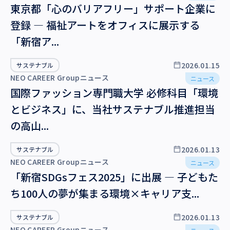
ウェビナー
東京都「心のバリアフリー」サポート企業に
登録 ― 福祉アートをオフィスに展示する
サステナブル
「新宿ア...
ヘルスケア
2026.01.15
サステナブル
働き方
NEO CAREER Groupニュース
ニュース
組織づくり
国際ファッション専門職大学 必修科目「環境
とビジネス」に、当社サステナブル推進担当
人材
の高山...
メディア（HR Tech）
グローバル
2026.01.13
サステナブル
NEO CAREER Groupニュース
ニュース
「新宿SDGsフェス2025」に出展 ― 子どもた
年度
ち100人の夢が集まる環境×キャリア支...
2026.01.13
サステナブル
NEO CAREER Groupニュース