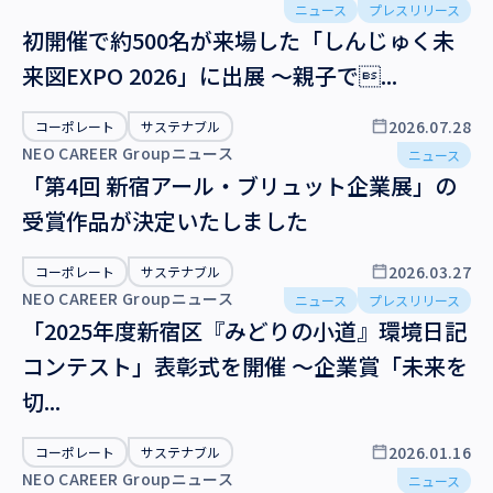
ニュース
プレスリリース
沿革・受賞歴
初開催で約500名が来場した「しんじゅく未
カテゴリー
来図EXPO 2026」に出展 ～親子で...
ニュース
2026.07.28
コーポレート
サステナブル
その他
NEO CAREER Groupニュース
ニュース
プレスリリース
「第4回 新宿アール・ブリュット企業展」の
受賞作品が決定いたしました
パブリシティ
セミナー
2026.03.27
コーポレート
サステナブル
NEO CAREER Groupニュース
ニュース
プレスリリース
タグ
「2025年度新宿区『みどりの小道』環境日記
コンテスト」表彰式を開催 〜企業賞「未来を
その他
切...
コーポレート
2026.01.16
コーポレート
サステナブル
TOP対談
NEO CAREER Groupニュース
ニュース