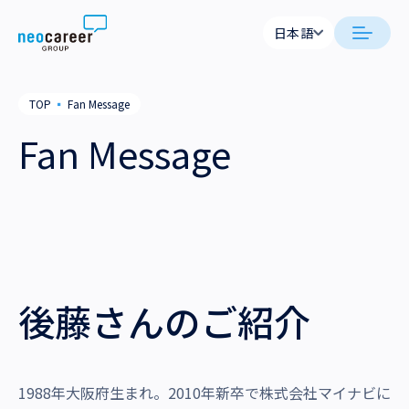
Skip to content
日本語
日本語
日本語
日本語
neocareer について
TOP
▪
Fan Message
English
English
Fan Message
代表メッセージ
事業内容
私たちの考え方
採用支援
企業情報
就労支援
会社概要
ニュース
業務支援
役員一覧
サステナビリティ
後藤さんのご紹介
拠点一覧
採用情報
グループ会社
1988年大阪府生まれ。2010年新卒で株式会社マイナビに