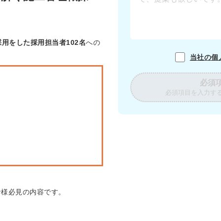
採用をした採用担当者102名
への
当社の個
必須
必須項目を入力す
者様必見の内容です。