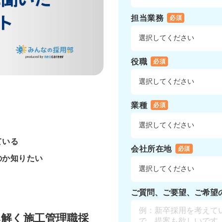
担当業務
必須
役職
必須
業種
必須
ている
会社所在地
必須
のか知りたい
ご質問、ご要望、ご希望
み解く施工管理職採