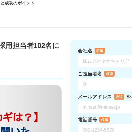
態と成功のポイント
用担当者102名に
会社名
必須
ご担当者名
必須
メールアドレス
※
必須
電話番号
必須