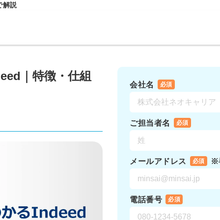
で解説
eed｜特徴・仕組
会社名
必須
ご担当者名
必須
メールアドレス
※
必須
電話番号
必須