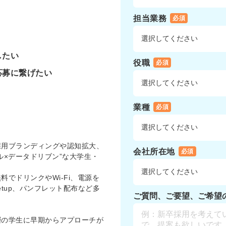
担当業務
必須
したい
役職
必須
応募に繋げたい
業種
必須
採用ブランディングや認知拡大、
会社所在地
必須
ル×データドリブン”な大学生・
でドリンクやWi-Fi、電源を
tup、パンフレット配布など多
ご質問、ご要望、ご希望
層の学生に早期からアプローチが