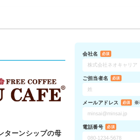
）
会社名
必須
ご担当者名
必須
メールアドレス
※
必須
電話番号
必須
インターンシップの母