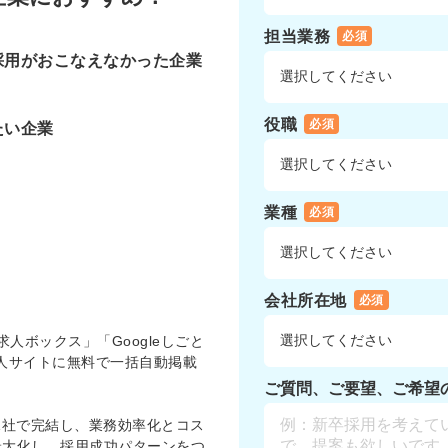
担当業務
必須
採用がおこなえなかった企業
役職
必須
たい企業
業種
必須
会社所在地
必須
求人ボックス」「Googleしごと
の求人サイトに無料で一括自動掲載
ご質問、ご要望、ご希望
1社で完結し、業務効率化とコス
最大化し、採用成功パターンをつ