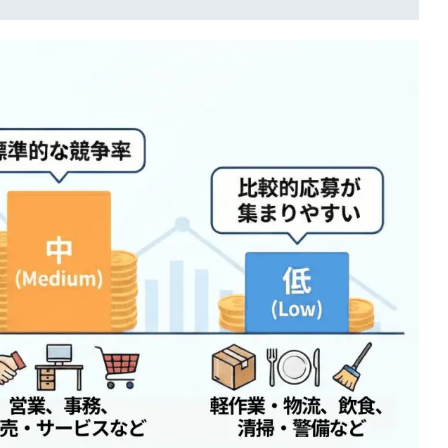
簡単10
採用課題
秒！無料
をともに