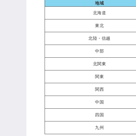
地域
北海道
東北
北陸・信越
中部
北関東
関東
関西
中国
四国
九州