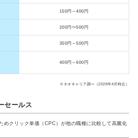
る
る独自の調査
150円～400円
レポートが届
く
200円〜500円
採用課題の解
他サービスIDで登録
350円～500円
決、新しい採
用の取り組み
400円～600円
などを取材し
たインタビュ
ー記事が読め
みんなの採用部があ
※ネオキャリア調べ（2026年4月時点）
る
なたの許可なく投稿
することはありませ
ん
「自社の採用をよ
ーセールス
り良くしたい！」
という経営者や採
ためクリック単価（CPC）が他の職種に比較して高騰化
用担当者様のお役
に立てる情報を発