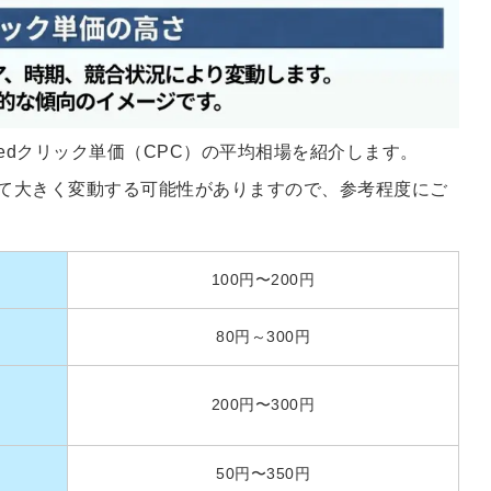
会員登録
解決
頼れる
メールアドレス
「採用パ
eedクリック単価（CPC）の平均相場を紹介します。
ートナ
て大きく変動する可能性がありますので、参考程度にご
ー」
※ログインIDとなり
ます
100円〜200円
みんなの採用部
利用規約
と
個人情報
の特徴
80円～300円
の取り扱い
について
同意のうえ
採用に役立つ
200円〜300円
ノウハウ資料
登
が届く
録
50円〜350円
す
採用にまつわ