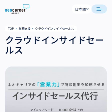
Skip to content
日本語
日本語
日本語
日本語
neocareer について
TOP
▪
業務支援
▪
クラウドインサイドセールス
English
English
クラウドインサイドセー
代表メッセージ
事業内容
ルス
私たちの考え方
採用支援
企業情報
就労支援
会社概要
ニュース
業務支援
役員一覧
サステナビリティ
拠点一覧
採用情報
グループ会社