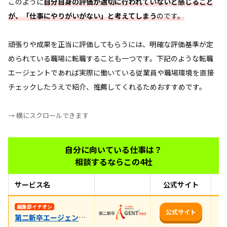
このように
自分自身の評価が適切に行われていないと感じること
が、「仕事にやりがいがない」と考えてしまう
のです。
頑張りや成果を正当に評価してもらうには、明確な評価基準が定
められている職場に転職することも一つです。下記のような転職
エージェントであれば実際に働いている従業員や職場環境を直接
チェックしたうえで紹介、推薦してくれるためおすすめです。
→ 横にスクロールできます
自分に向いている仕事は？
相談するならこの4社
サービス名
公式サイト
お
初
編集部イチオシ
公式サイト
第二新卒エージェントneo
験