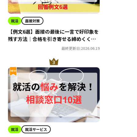
就活
面接対策
【例文6選】面接の最後に一言で好印象を
残す方法｜合格を引き寄せる締めくくり
術
最終更新日:2026.06.19
就活
就活サービス