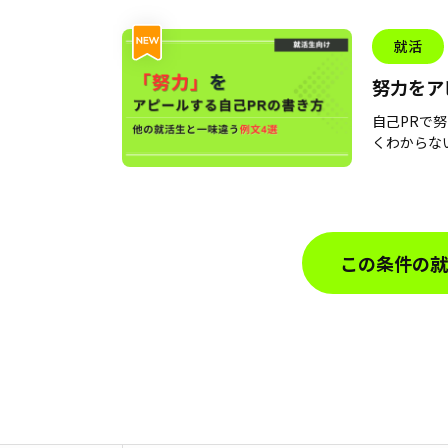
就活
努力をア
例文4選
自己PRで
くわからない
この条件の就