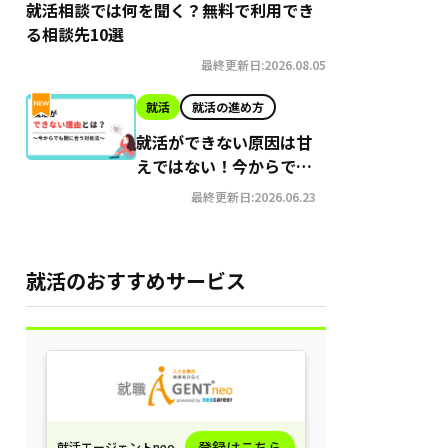
就活相談では何を聞く？無料で利用でき
る相談先10選
最終更新日:2026.08.05
就活
就活の進め方
就活ができない原因は甘
えではない！今からでも
間に合う就職への対処法
最終更新日:2026.06.23
就活のおすすめサービス
登録はこちら
就活エージェントneo